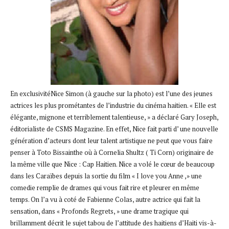
En exclusivitéNice Simon (à gauche sur la photo) est l’une des jeunes
actrices les plus prométantes de l’industrie du cinéma haitien. « Elle est
élégante, mignone et terriblement talentieuse, » a déclaré Gary Joseph,
éditorialiste de CSMS Magazine. En effet, Nice fait parti d’ une nouvelle
génération d’acteurs dont leur talent artistique ne peut que vous faire
penser à Toto Bissainthe où à Cornelia Shultz ( Ti Corn) originaire de
la même ville que Nice : Cap Haitien. Nice a volé le cœur de beaucoup
dans les Caraïbes depuis la sortie du film « I love you Anne ,» une
comedie remplie de drames qui vous fait rire et pleurer en même
temps. On l’a vu à coté de Fabienne Colas, autre actrice qui fait la
sensation, dans « Profonds Regrets, » une drame tragique qui
brillamment décrit le sujet tabou de l’attitude des haitiens d’Haiti vis-à-