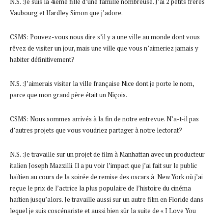
N.S. :Je suis la 4ieme fille d’une famille nombreuse. J’ai 2 petits frères
Vaubourg et Hardley Simon que j’adore.
CSMS: Pouvez-vous nous dire s’il y a une ville au monde dont vous
rêvez de visiter un jour, mais une ville que vous n’aimeriez jamais y
habiter définitivement?
N.S. :J’aimerais visiter la ville française Nice dont je porte le nom,
parce que mon grand père était un Niçois.
CSMS: Nous sommes arrivés à la fin de notre entrevue. N’a-t-il pas
d’autres projets que vous voudriez partager à notre lectorat?
N.S. :Je travaille sur un projet de film à Manhattan avec un producteur
italien Joseph Mazzilli. Il a pu voir l’impact que j’ai fait sur le public
haïtien au cours de la soirée de remise des oscars à New York où j’ai
reçue le prix de l’actrice la plus populaire de l’histoire du cinéma
haïtien jusqu’alors. Je travaille aussi sur un autre film en Floride dans
lequel je suis coscénariste et aussi bien sûr la suite de « I Love You