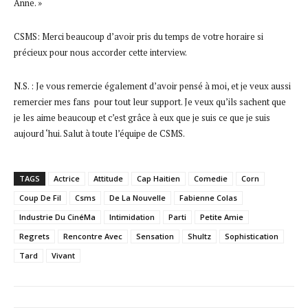
Anne. »
CSMS: Merci beaucoup d’avoir pris du temps de votre horaire si
précieux pour nous accorder cette interview.
N.S. : Je vous remercie également d’avoir pensé à moi, et je veux aussi
remercier mes fans pour tout leur support. Je veux qu’ils sachent que
je les aime beaucoup et c’est grâce à eux que je suis ce que je suis
aujourd ‘hui. Salut à toute l’équipe de CSMS.
TAGS
Actrice
Attitude
Cap Haitien
Comedie
Corn
Coup De Fil
Csms
De La Nouvelle
Fabienne Colas
Industrie Du CinéMa
Intimidation
Parti
Petite Amie
Regrets
Rencontre Avec
Sensation
Shultz
Sophistication
Tard
Vivant